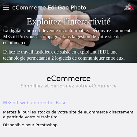
eCommerce Edi Gao Photo
Exploitez l'interactivité
La digitalisation est devenue incontournable. Découvrez comment
M3soft Pro vous accompagne dans la gestion de votre site de
eCommerce.
Evitez le travail fastidieux de saisie en exploitant l'EDI, une
technologie permettant à 2 logiciels de communiquer entre eux.
eCommerce
Simplifiez et performez votre eCommerce
M3soft web connector Base
Mettez à jour les stocks de votre site de eCommerce directement
à partir de votre M3soft Pro.
Disponible pour Prestashop.